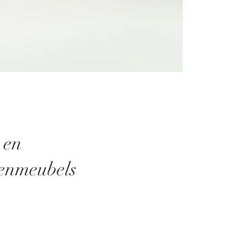
 en
tenmeubels