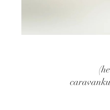
(he
caravankus